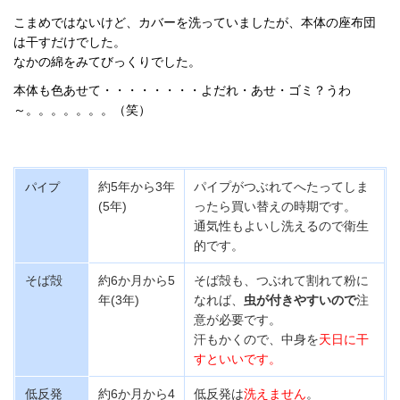
こまめではないけど、カバーを洗っていましたが、本体の座布団
は干すだけでした。
なかの綿をみてびっくりでした。
本体も色あせて・・・・・・・・
よだれ・あせ・ゴミ？うわ
～。。。。。。。（笑）
約5年から3年
パイプがつぶれてへたってしま
パイプ
(5年)
ったら買い替えの時期です。
通気性もよいし洗えるので衛生
的です。
そば殻
約6か月から5
そば殻も、つぶれて割れて粉に
年(3年)
なれば、
虫が付きやすいので
注
意が必要です。
汗もかくので、中身を
天日に干
すといいです。
低反発
約6か月から4
低反発は
洗えません
。