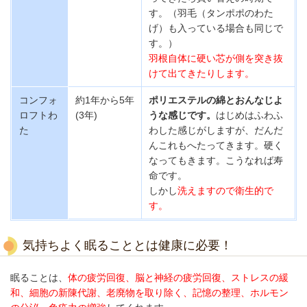
す。（羽毛（タンポポのわた
げ）も入っている場合
も
同じで
す。）
羽根自体に硬い芯が側を突き抜
けて出てきたりします。
コンフォ
約1年から5年
ポリエステルの綿とおんなじよ
ロフトわ
(3年)
うな感じです。
はじめはふわふ
た
わした感じがしますが、だんだ
んこれもへたってきま
す。硬く
なってもきます。こうなれば寿
命です。
しかし
洗えますので衛生的で
す。
気持ちよく眠ることとは健康に必要！
眠ることは、
体の疲労回復、脳と神経の疲労回復、ストレスの緩
和、細胞の新陳代謝、老廃物を取り除く、
記憶の整理
、ホルモン