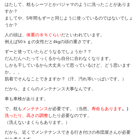
はたして、枕もシーツとかパジャマのように洗ったことがありま
すか？
ましてや、
5年間もずーと同じように使っているのではないでしょ
うか？
人の頭は、
体重の８％ぐらい
だといわれています。
例えば50ｋｇの女性だと4kgの頭の重さです。
ずーと使っていたらどうなるでしょうか？？
だんだんへたってっくるから自分に合わなくなります。
しかも干しているから大丈夫って思っているけど、どう思います
か。。。
肌着でそんなことできますか？（汗、汚れ等いっぱいです。）
だから、まくらのメンテナンス大事なんです。
車も車検があります。
で、枕も
メンテナンス
が必要です。（当然、
寿命もあります
。）
洗ったり、高さの調整
したり必要なのです。
（洗えないまくらもあります。）
だから、近くでメンテナンスできる行き付けの布団屋さんが必要
だと考えます。