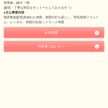
管理者：細川 一郎
(親切・丁寧な対応をモットーとしております！)
●主な事業内容
：
寝具製造販売(木綿わた布団、布団の打ち直し）、羽毛布団リフォー
ム、レンタル、布団の丸洗い,トラック布団
会社概要
代表者ごあいさつ