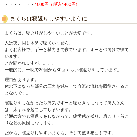
・・・・・・・
4000円（税込4400円）
まくらは寝返りしやすいように
まくらは、寝返りがしやすいことが大切です。
人は
夜、
同じ体勢で寝ていません。
よく
お客様で、
ずーと横向きで寝ています。
ずーと仰向けで寝て
います。
とか聞かれますが。。。。
一般的に、
一晩で20回から30回くらい寝返りをしています。
理由があります。
体の
下になった部分の圧力を減らして血流の流れを回復させるこ
となのです。
寝返りをしなかったら病気でずーと寝たきりになって病人さん
は、
床ずれを起こしてしまいます。
普通の方でも
寝返りをしなかって、疲労感が残り、肩こり・首こ
りなどの原因になります。
だから、寝返りしやすいまくら、そして敷き布団もです。