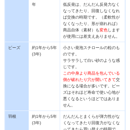
年
低反発は、だんだん反発力なく
なってきたり、
回復しなくなれ
ば交換の時期です。
（柔軟性が
なくなったり、形が崩れれば）
商品自体（素材）も
変色
します
が使用には差支えありません。
ビーズ
約1年から5年
小さい発泡スチロールの粒のも
(3年)
のです。
サラサラして白い砂のような
感
じです。
この中身より商品を包んでいる
側が破れたり穴が開いてきて
交
換になる場合が多いです。ビー
ズはそれほど寿命で使い心地が
悪く
なるというほどではありま
せん。
羽根
約1年から5年
だんだんとまくらが弾力性がな
(3年)
くなってきたり回復力がなくな
ってきたら
買い替えの時期で