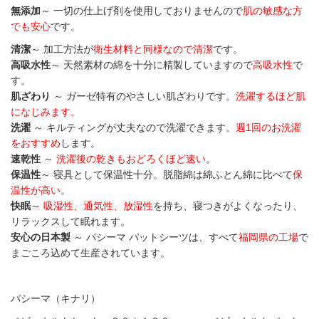
無添加
～
一切の仕上げ剤を使用しておりませんので
肌の敏感な方
でも安心
です。
清潔
～ 加工方法が
衛生材料と同様なので清潔
です。
高吸水性
～ 天然素材の綿を十分に精製していますので
高吸水性
で
す。
肌ざわり
～ ガーゼ特有のやさしい肌ざわりです。
洗濯するほど肌
になじみます。
洗濯
～ キルティングが丈夫なので洗濯できます。
週1回のお洗濯
をおすすめ
します。
速乾性
～
洗濯後の乾きもおどろくほど速い
。
保温性
～ 寝具として保温性十分。脱脂綿は綿ふとん綿に比べて
保
温性が高い
。
快眠
～
吸湿性、通気性、放湿性
を持ち、寝つきがよくなったり、
リラックスして眠れます。
安心の日本製
～ パシーマ パットシーツは、すべて
福岡県の工場
で
まごころ込めて生産されています。
パシーマ（キナリ）