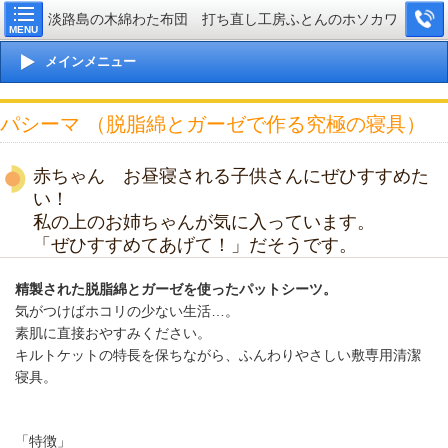
淡路島の木綿わた布団 打ち直し工房ふとんのホソカワ
MENU
メインメニュー
パシーマ （脱脂綿とガーゼで作る究極の寝具）
赤ちゃん お昼寝される子供さんにぜひすすめた
い！
私の上のお姉ちゃんが気に入っています。
「ぜひすすめてあげて！」だそうです。
精製された脱脂綿とガーゼを使ったパットシーツ。
気がつけばホコリの少ない生活…。
素肌に直接おやすみください。
キルトケットの特長を保ちながら、ふんわりやさしい敷専用清潔
寝具。
「特徴」