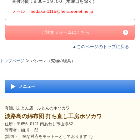
受付時間：9:30～1９:０0（水曜日を除く）
メール medaka-1115@hera.eonet.ne.jp
ご注文フォームはこちら
▲このページのトップに戻る
トップページ
パシーマ（究極の寝具）
メニュー
有細川ふとん店 ふとんのホソカワ
淡路島の綿布団 打ち直し工房ホソカワ
住所：〒656−0121 南あわじ市山添82
管理者：細川 一郎
(親切・丁寧な対応をモットーとしております！)