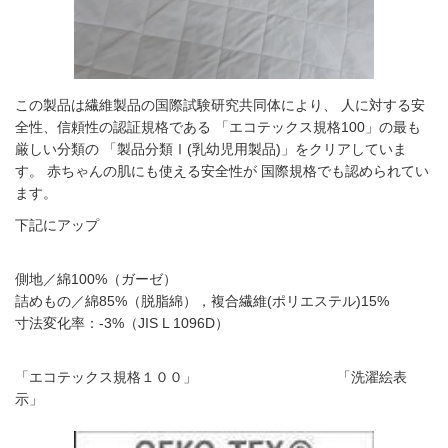
この製品は繊維製品の国際試験研究共同体により、 人に対する安
全性、信頼性の認証規格である 「エコテックス規格100」の最も
厳しい分類の 「製品分類Ⅰ(乳幼児用製品)」をクリアしていま
す。 赤ちゃんの肌にも使える安全性が 国際規格でも認められてい
ます。
下記にアップ
側地／綿100%（ガーゼ）
詰めもの／綿85%（脱脂綿），複合繊維(ポリエステル)15%
寸法変化率：-3%（JIS L 1096D）
「エコテックス規格１００」 「洗濯絵表
示」